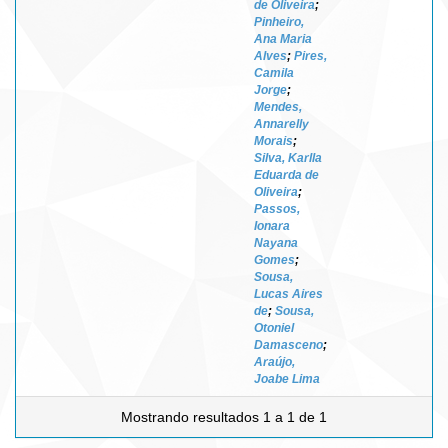
de Oliveira
;
Pinheiro,
Ana Maria
Alves
;
Pires,
Camila
Jorge
;
Mendes,
Annarelly
Morais
;
Silva, Karlla
Eduarda de
Oliveira
;
Passos,
Ionara
Nayana
Gomes
;
Sousa,
Lucas Aires
de
;
Sousa,
Otoniel
Damasceno
;
Araújo,
Joabe Lima
Mostrando resultados 1 a 1 de 1