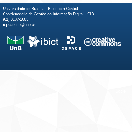
Universidade de Brasília - Biblioteca Central
Coordenadoria de Gestão da Informação Digital - GID
(61) 3107-2683
repositorio@unb.br
Fale conosco
Sobre