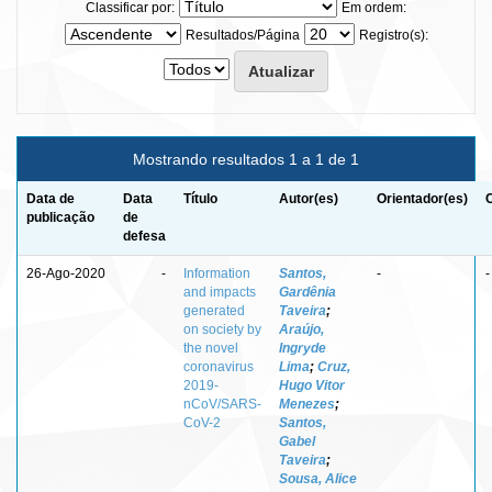
Classificar por:
Em ordem:
Resultados/Página
Registro(s):
Mostrando resultados 1 a 1 de 1
Data de
Data
Título
Autor(es)
Orientador(es)
publicação
de
defesa
26-Ago-2020
-
Information
Santos,
-
-
and impacts
Gardênia
generated
Taveira
;
on society by
Araújo,
the novel
Ingryde
coronavirus
Lima
;
Cruz,
2019-
Hugo Vitor
nCoV/SARS-
Menezes
;
CoV-2
Santos,
Gabel
Taveira
;
Sousa, Alice