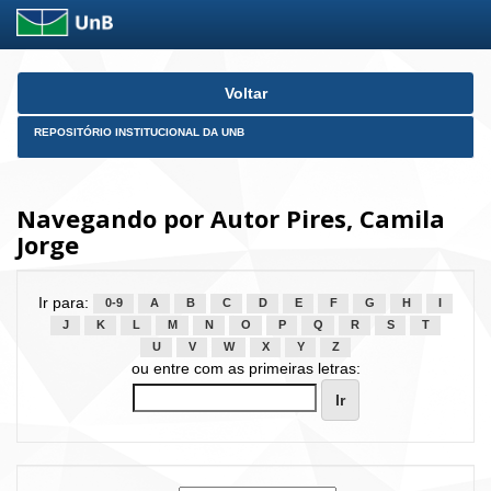
Skip
Voltar
navigation
REPOSITÓRIO INSTITUCIONAL DA UNB
Navegando por Autor Pires, Camila
Jorge
Ir para:
0-9
A
B
C
D
E
F
G
H
I
J
K
L
M
N
O
P
Q
R
S
T
U
V
W
X
Y
Z
ou entre com as primeiras letras: