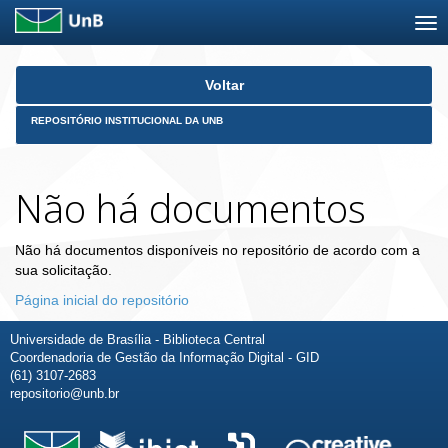
Skip
Voltar
navigation
REPOSITÓRIO INSTITUCIONAL DA UNB
Não há documentos
Não há documentos disponíveis no repositório de acordo com a
sua solicitação.
Página inicial do repositório
Universidade de Brasília - Biblioteca Central
Coordenadoria de Gestão da Informação Digital - GID
(61) 3107-2683
repositorio@unb.br