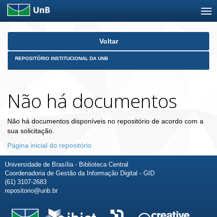
Skip
Voltar
navigation
REPOSITÓRIO INSTITUCIONAL DA UNB
Não há documentos
Não há documentos disponíveis no repositório de acordo com a
sua solicitação.
Página inicial do repositório
Universidade de Brasília - Biblioteca Central
Coordenadoria de Gestão da Informação Digital - GID
(61) 3107-2683
repositorio@unb.br