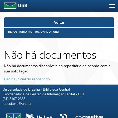
Skip
Voltar
navigation
REPOSITÓRIO INSTITUCIONAL DA UNB
Não há documentos
Não há documentos disponíveis no repositório de acordo com a
sua solicitação.
Página inicial do repositório
Universidade de Brasília - Biblioteca Central
Coordenadoria de Gestão da Informação Digital - GID
(61) 3107-2683
repositorio@unb.br