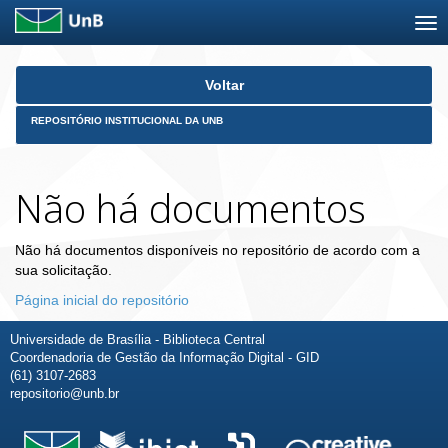
Skip
Voltar
navigation
REPOSITÓRIO INSTITUCIONAL DA UNB
Não há documentos
Não há documentos disponíveis no repositório de acordo com a
sua solicitação.
Página inicial do repositório
Universidade de Brasília - Biblioteca Central
Coordenadoria de Gestão da Informação Digital - GID
(61) 3107-2683
repositorio@unb.br