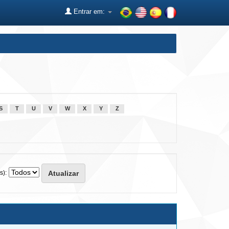
Entrar em:
S
T
U
V
W
X
Y
Z
s):