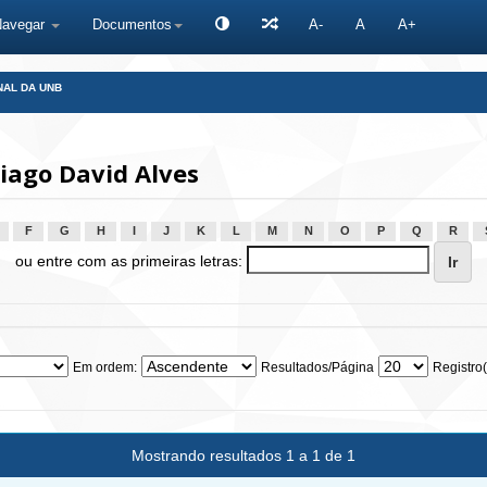
Navegar
Documentos
A-
A
A+
NAL DA UNB
iago David Alves
F
G
H
I
J
K
L
M
N
O
P
Q
R
ou entre com as primeiras letras:
Em ordem:
Resultados/Página
Registro(
Mostrando resultados 1 a 1 de 1