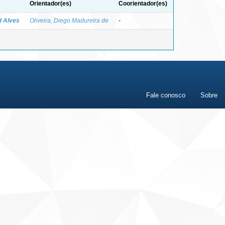
Orientador(es)
Coorientador(es)
d Alves
Oliveira, Diego Madureira de
-
Fale conosco
Sobre