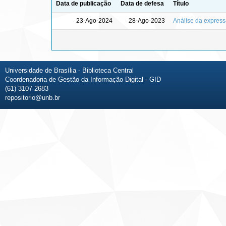
Data de publicação
Data de defesa
Título
23-Ago-2024
28-Ago-2023
Análise da expres
Universidade de Brasília - Biblioteca Central
Coordenadoria de Gestão da Informação Digital - GID
(61) 3107-2683
repositorio@unb.br