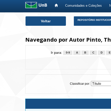
Comunidades e Coleções
Skip
REPOSITÓRIO INSTITUCIO
Voltar
navigation
Navegando por Autor Pinto, Th
Ir para:
0-9
A
B
C
D
E
Classificar por: