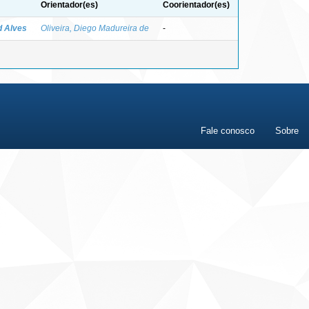
Orientador(es)
Coorientador(es)
d Alves
Oliveira, Diego Madureira de
-
Fale conosco
Sobre