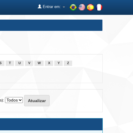
Entrar em:
S
T
U
V
W
X
Y
Z
s):