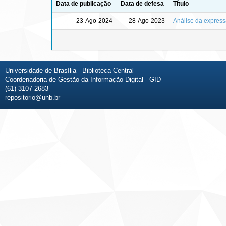
Data de publicação
Data de defesa
Título
23-Ago-2024
28-Ago-2023
Análise da expres
Universidade de Brasília - Biblioteca Central
Coordenadoria de Gestão da Informação Digital - GID
(61) 3107-2683
repositorio@unb.br