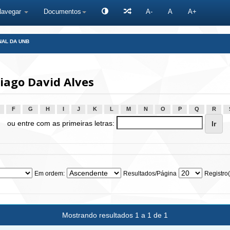
Navegar
Documentos
A-
A
A+
NAL DA UNB
iago David Alves
F
G
H
I
J
K
L
M
N
O
P
Q
R
ou entre com as primeiras letras:
Em ordem:
Resultados/Página
Registro(
Mostrando resultados 1 a 1 de 1