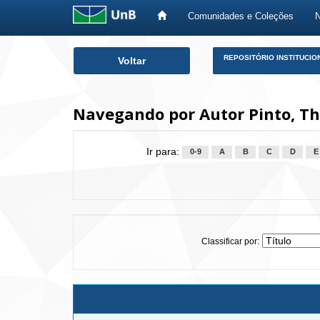
Comunidades e Coleções
Skip
REPOSITÓRIO INSTITUCIO
Voltar
navigation
Navegando por Autor Pinto, Th
Ir para:
0-9
A
B
C
D
E
Classificar por: