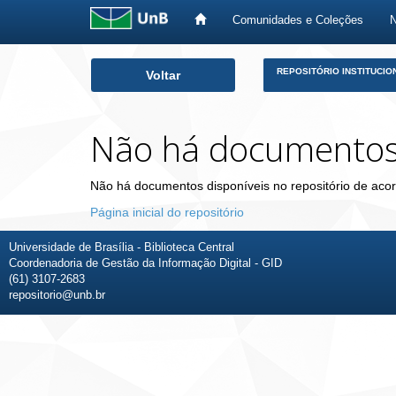
Comunidades e Coleções
Skip
REPOSITÓRIO INSTITUCIO
Voltar
navigation
Não há documento
Não há documentos disponíveis no repositório de acor
Página inicial do repositório
Universidade de Brasília - Biblioteca Central
Coordenadoria de Gestão da Informação Digital - GID
(61) 3107-2683
repositorio@unb.br