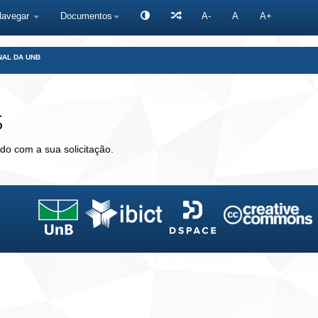
Navegar
Documentos
A-
A
A+
NAL DA UNB
s
do com a sua solicitação.