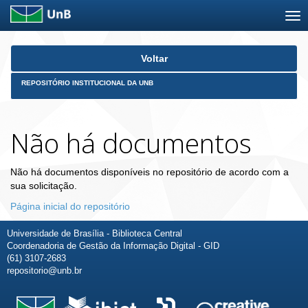
Skip
Voltar
navigation
REPOSITÓRIO INSTITUCIONAL DA UNB
Não há documentos
Não há documentos disponíveis no repositório de acordo com a
sua solicitação.
Página inicial do repositório
Universidade de Brasília - Biblioteca Central
Coordenadoria de Gestão da Informação Digital - GID
(61) 3107-2683
repositorio@unb.br