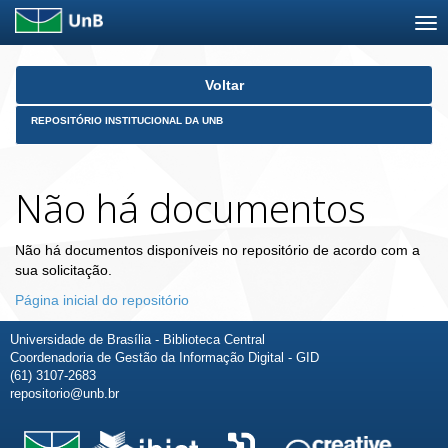
Skip
Voltar
navigation
REPOSITÓRIO INSTITUCIONAL DA UNB
Não há documentos
Não há documentos disponíveis no repositório de acordo com a
sua solicitação.
Página inicial do repositório
Universidade de Brasília - Biblioteca Central
Coordenadoria de Gestão da Informação Digital - GID
(61) 3107-2683
repositorio@unb.br