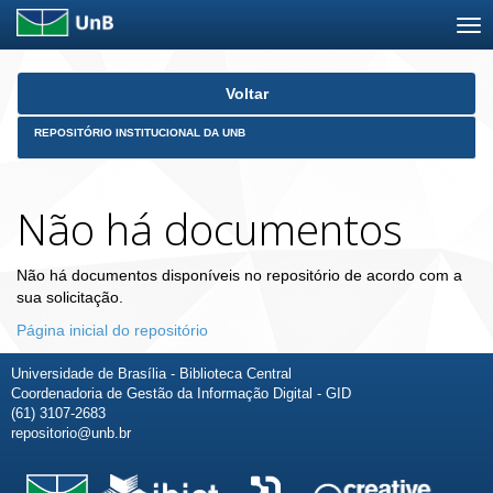
Skip
Voltar
navigation
REPOSITÓRIO INSTITUCIONAL DA UNB
Não há documentos
Não há documentos disponíveis no repositório de acordo com a
sua solicitação.
Página inicial do repositório
Universidade de Brasília - Biblioteca Central
Coordenadoria de Gestão da Informação Digital - GID
(61) 3107-2683
repositorio@unb.br