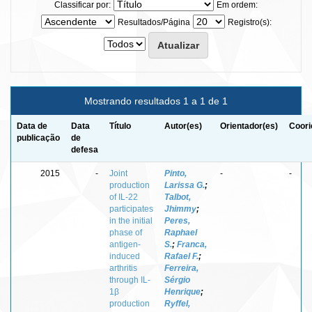
Classificar por:
Em ordem:
Resultados/Página
Registro(s):
Mostrando resultados 1 a 1 de 1
Data de
Data
Título
Autor(es)
Orientador(es)
Coori
publicação
de
defesa
2015
-
Joint
Pinto,
-
-
production
Larissa G.
;
of IL-22
Talbot,
participates
Jhimmy
;
in the initial
Peres,
phase of
Raphael
antigen-
S.
;
Franca,
induced
Rafael F.
;
arthritis
Ferreira,
through IL-
Sérgio
1β
Henrique
;
production
Ryffel,