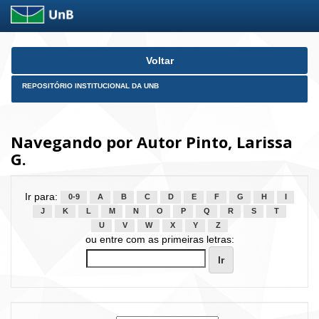
Skip
Voltar
navigation
REPOSITÓRIO INSTITUCIONAL DA UNB
Navegando por Autor Pinto, Larissa
G.
Ir para:
0-9
A
B
C
D
E
F
G
H
I
J
K
L
M
N
O
P
Q
R
S
T
U
V
W
X
Y
Z
ou entre com as primeiras letras: