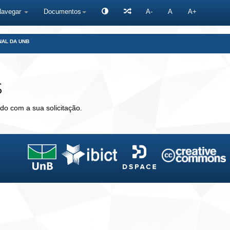
Navegar
Documentos
A-
A
A+
NAL DA UNB
s
do com a sua solicitação.