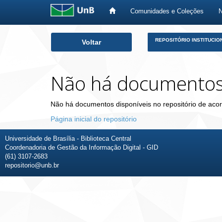
Comunidades e Coleções
Skip
REPOSITÓRIO INSTITUCIO
Voltar
navigation
Não há documento
Não há documentos disponíveis no repositório de acor
Página inicial do repositório
Universidade de Brasília - Biblioteca Central
Coordenadoria de Gestão da Informação Digital - GID
(61) 3107-2683
repositorio@unb.br