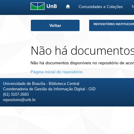
Comunidades e Coleções
Skip
REPOSITÓRIO INSTITUCIO
Voltar
navigation
Não há documento
Não há documentos disponíveis no repositório de acor
Página inicial do repositório
Universidade de Brasília - Biblioteca Central
Coordenadoria de Gestão da Informação Digital - GID
(61) 3107-2683
repositorio@unb.br