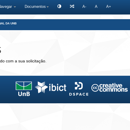
Navegar
Documentos
A-
A
A+
NAL DA UNB
s
do com a sua solicitação.