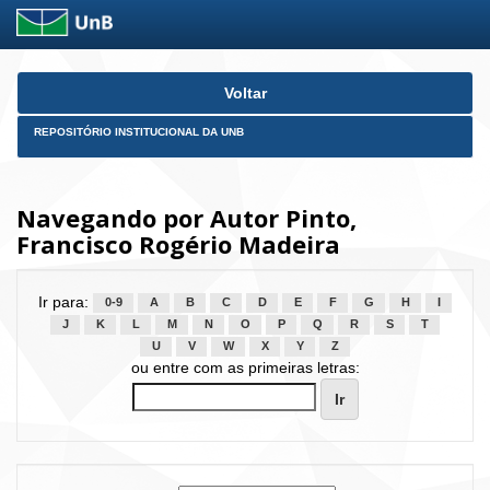
Skip
Voltar
navigation
REPOSITÓRIO INSTITUCIONAL DA UNB
Navegando por Autor Pinto,
Francisco Rogério Madeira
Ir para:
0-9
A
B
C
D
E
F
G
H
I
J
K
L
M
N
O
P
Q
R
S
T
U
V
W
X
Y
Z
ou entre com as primeiras letras: