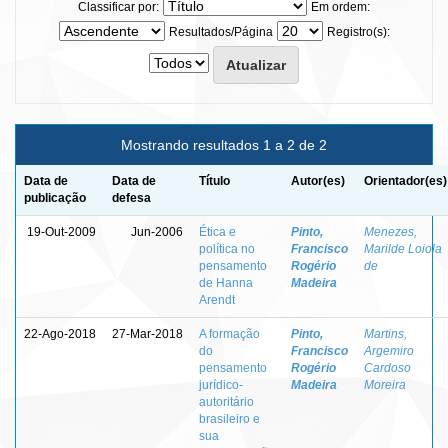
Classificar por:
Em ordem:
Resultados/Página
Registro(s):
Mostrando resultados 1 a 2 de 2
Data de
Data de
Título
Autor(es)
Orientador(es)
publicação
defesa
19-Out-2009
Jun-2006
Ética e
Pinto,
Menezes,
política no
Francisco
Marilde Loiola
pensamento
Rogério
de
de Hanna
Madeira
Arendt
22-Ago-2018
27-Mar-2018
A formação
Pinto,
Martins,
do
Francisco
Argemiro
pensamento
Rogério
Cardoso
jurídico-
Madeira
Moreira
autoritário
brasileiro e
sua