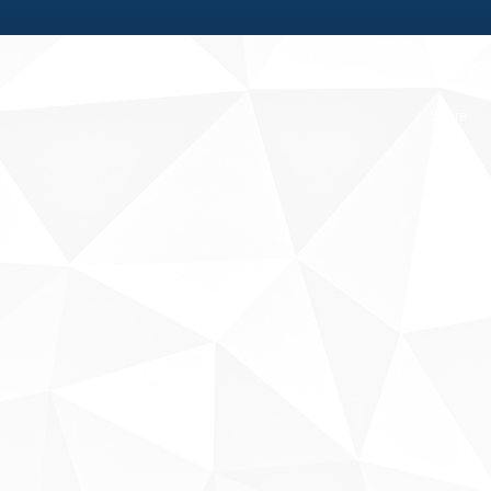
Fale conosco
Sobre