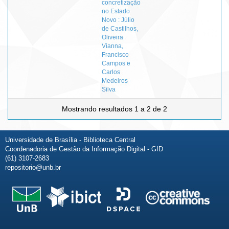
concretização
no Estado
Novo : Júlio
de Castilhos,
Oliveira
Vianna,
Francisco
Campos e
Carlos
Medeiros
Silva
Mostrando resultados 1 a 2 de 2
Universidade de Brasília - Biblioteca Central
Coordenadoria de Gestão da Informação Digital - GID
(61) 3107-2683
repositorio@unb.br