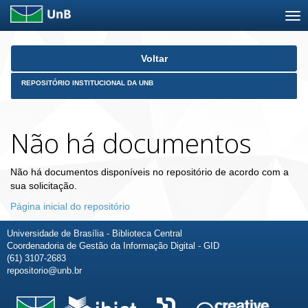
Skip
Voltar
navigation
REPOSITÓRIO INSTITUCIONAL DA UNB
Não há documentos
Não há documentos disponíveis no repositório de acordo com a
sua solicitação.
Página inicial do repositório
Universidade de Brasília - Biblioteca Central
Coordenadoria de Gestão da Informação Digital - GID
(61) 3107-2683
repositorio@unb.br