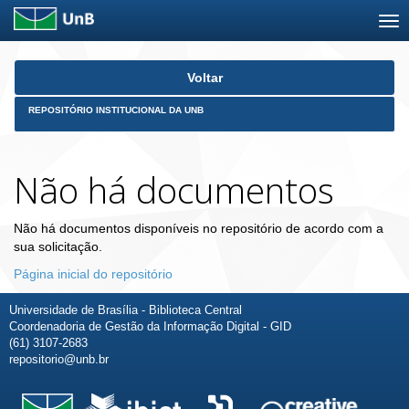
Skip
Voltar
navigation
REPOSITÓRIO INSTITUCIONAL DA UNB
Não há documentos
Não há documentos disponíveis no repositório de acordo com a
sua solicitação.
Página inicial do repositório
Universidade de Brasília - Biblioteca Central
Coordenadoria de Gestão da Informação Digital - GID
(61) 3107-2683
repositorio@unb.br