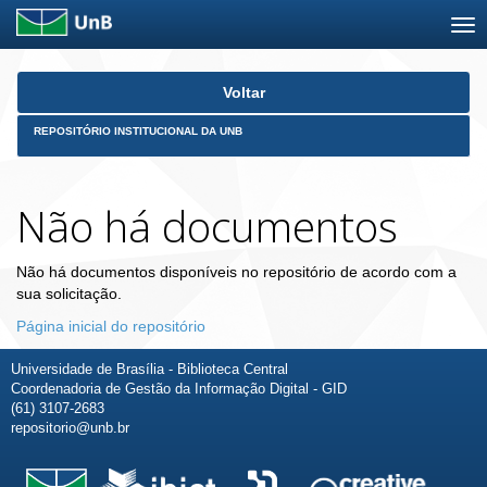
Skip
Voltar
navigation
REPOSITÓRIO INSTITUCIONAL DA UNB
Não há documentos
Não há documentos disponíveis no repositório de acordo com a
sua solicitação.
Página inicial do repositório
Universidade de Brasília - Biblioteca Central
Coordenadoria de Gestão da Informação Digital - GID
(61) 3107-2683
repositorio@unb.br