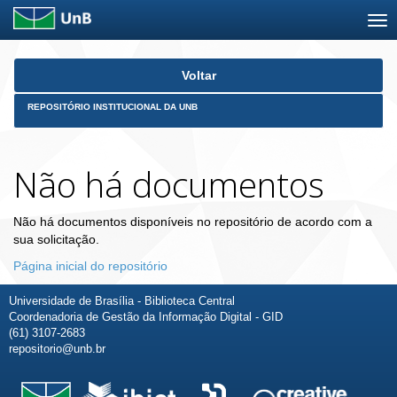
Skip
Voltar
navigation
REPOSITÓRIO INSTITUCIONAL DA UNB
Não há documentos
Não há documentos disponíveis no repositório de acordo com a
sua solicitação.
Página inicial do repositório
Universidade de Brasília - Biblioteca Central
Coordenadoria de Gestão da Informação Digital - GID
(61) 3107-2683
repositorio@unb.br