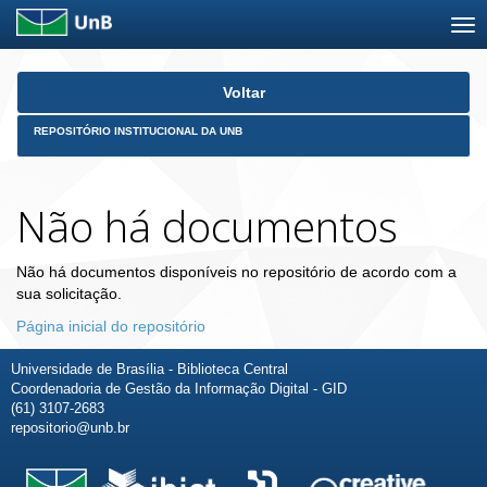
Skip
Voltar
navigation
REPOSITÓRIO INSTITUCIONAL DA UNB
Não há documentos
Não há documentos disponíveis no repositório de acordo com a
sua solicitação.
Página inicial do repositório
Universidade de Brasília - Biblioteca Central
Coordenadoria de Gestão da Informação Digital - GID
(61) 3107-2683
repositorio@unb.br