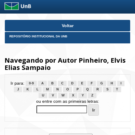
Skip
Voltar
navigation
REPOSITÓRIO INSTITUCIONAL DA UNB
Navegando por Autor Pinheiro, Elvis
Elias Sampaio
Ir para:
0-9
A
B
C
D
E
F
G
H
I
J
K
L
M
N
O
P
Q
R
S
T
U
V
W
X
Y
Z
ou entre com as primeiras letras: