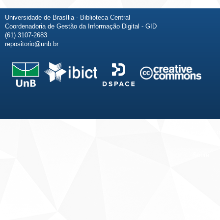
Universidade de Brasília - Biblioteca Central
Coordenadoria de Gestão da Informação Digital - GID
(61) 3107-2683
repositorio@unb.br
Fale conosco
Sobre