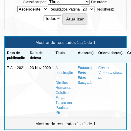
Classificar por:
Em ordem:
Resultados/Página
Registro(s):
Mostrando resultados 1 a 1 de 1
Data de
Data de
Título
Autor(es)
Orientador(es)
Co
publicação
defesa
7-Abr-2021
23-Nov-2020
A
Pinheiro,
Castro,
-
construção
Elvis
Vanessa Maria
dos
Elias
de
Direitos
Sampaio
Humanos :
Coletivo
Força
Tururu em
Paulista-
PE
Mostrando resultados 1 a 1 de 1