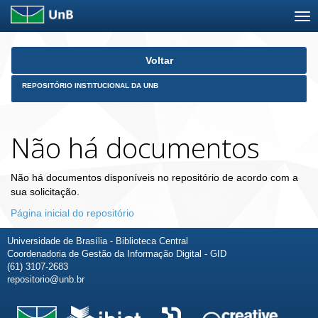
Skip
Voltar
navigation
REPOSITÓRIO INSTITUCIONAL DA UNB
Não há documentos
Não há documentos disponíveis no repositório de acordo com a
sua solicitação.
Página inicial do repositório
Universidade de Brasília - Biblioteca Central
Coordenadoria de Gestão da Informação Digital - GID
(61) 3107-2683
repositorio@unb.br