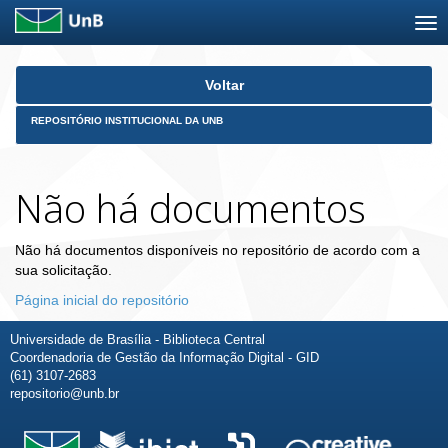
Skip
Voltar
navigation
REPOSITÓRIO INSTITUCIONAL DA UNB
Não há documentos
Não há documentos disponíveis no repositório de acordo com a
sua solicitação.
Página inicial do repositório
Universidade de Brasília - Biblioteca Central
Coordenadoria de Gestão da Informação Digital - GID
(61) 3107-2683
repositorio@unb.br