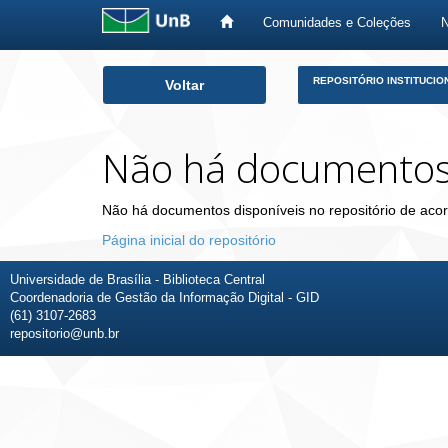
Comunidades e Coleções
Skip
REPOSITÓRIO INSTITUCIO
Voltar
navigation
Não há documento
Não há documentos disponíveis no repositório de acor
Página inicial do repositório
Universidade de Brasília - Biblioteca Central
Coordenadoria de Gestão da Informação Digital - GID
(61) 3107-2683
repositorio@unb.br