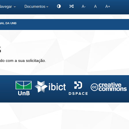
Navegar
Documentos
A-
A
A+
NAL DA UNB
s
do com a sua solicitação.