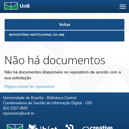
Skip
Voltar
navigation
REPOSITÓRIO INSTITUCIONAL DA UNB
Não há documentos
Não há documentos disponíveis no repositório de acordo com a
sua solicitação.
Página inicial do repositório
Universidade de Brasília - Biblioteca Central
Coordenadoria de Gestão da Informação Digital - GID
(61) 3107-2683
repositorio@unb.br