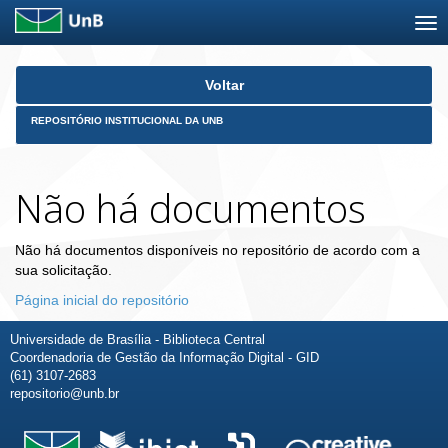
Skip
Voltar
navigation
REPOSITÓRIO INSTITUCIONAL DA UNB
Não há documentos
Não há documentos disponíveis no repositório de acordo com a
sua solicitação.
Página inicial do repositório
Universidade de Brasília - Biblioteca Central
Coordenadoria de Gestão da Informação Digital - GID
(61) 3107-2683
repositorio@unb.br