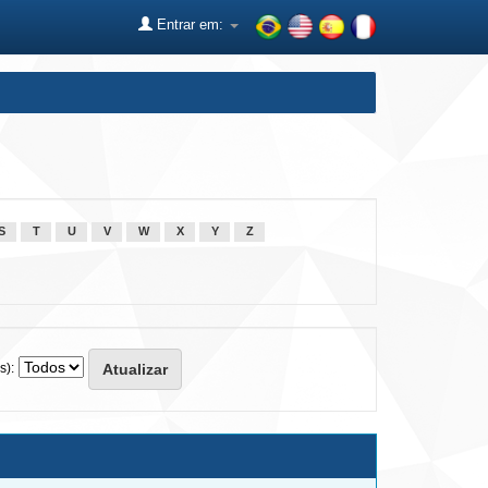
Entrar em:
S
T
U
V
W
X
Y
Z
s):