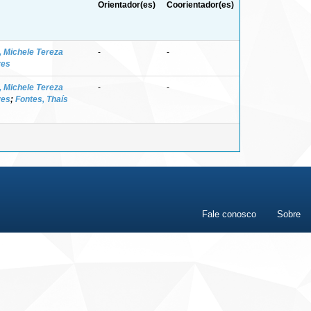
Orientador(es)
Coorientador(es)
, Michele Tereza
-
-
ves
, Michele Tereza
-
-
ves
;
Fontes, Thaís
Fale conosco
Sobre