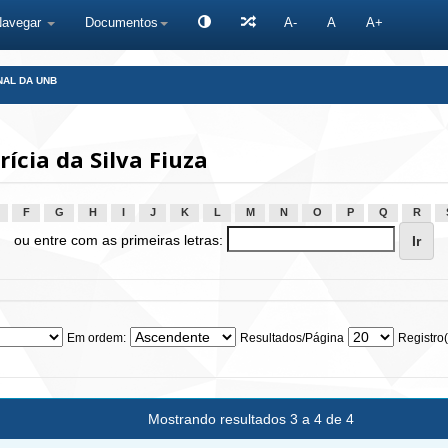
Navegar
Documentos
A-
A
A+
NAL DA UNB
ícia da Silva Fiuza
F
G
H
I
J
K
L
M
N
O
P
Q
R
ou entre com as primeiras letras:
Em ordem:
Resultados/Página
Registro(
Mostrando resultados 3 a 4 de 4