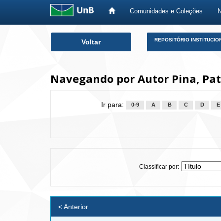
Comunidades e Coleções
Skip
REPOSITÓRIO INSTITUCIO
Voltar
navigation
Navegando por Autor Pina, Patr
Ir para:
0-9
A
B
C
D
E
Classificar por:
< Anterior