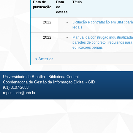
Data de
Data
Título
publicação
de
defesa
2022
-
Licitação e contratação em BIM : par
legais
2022
-
Manual da construção industrializad
paredes de concreto : requisitos para
edificações penais
< Anterior
Universidade de Brasília - Biblioteca Central
Coordenadoria de Gestão da Informação Digital - GID
(61) 3107-2683
repositorio@unb.br