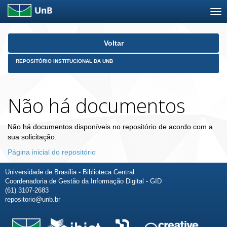
Skip
Voltar
navigation
REPOSITÓRIO INSTITUCIONAL DA UNB
Não há documentos
Não há documentos disponíveis no repositório de acordo com a
sua solicitação.
Página inicial do repositório
Universidade de Brasília - Biblioteca Central
Coordenadoria de Gestão da Informação Digital - GID
(61) 3107-2683
repositorio@unb.br