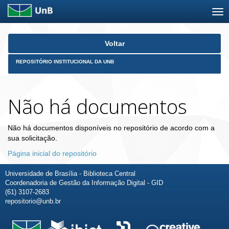
Skip
Voltar
navigation
REPOSITÓRIO INSTITUCIONAL DA UNB
Não há documentos
Não há documentos disponíveis no repositório de acordo com a
sua solicitação.
Página inicial do repositório
Universidade de Brasília - Biblioteca Central
Coordenadoria de Gestão da Informação Digital - GID
(61) 3107-2683
repositorio@unb.br