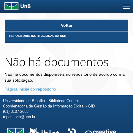
Skip
Voltar
navigation
REPOSITÓRIO INSTITUCIONAL DA UNB
Não há documentos
Não há documentos disponíveis no repositório de acordo com a
sua solicitação.
Página inicial do repositório
Universidade de Brasília - Biblioteca Central
Coordenadoria de Gestão da Informação Digital - GID
(61) 3107-2683
repositorio@unb.br