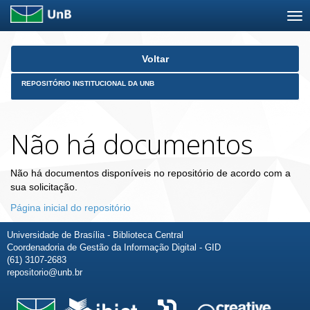
Skip
Voltar
navigation
REPOSITÓRIO INSTITUCIONAL DA UNB
Não há documentos
Não há documentos disponíveis no repositório de acordo com a
sua solicitação.
Página inicial do repositório
Universidade de Brasília - Biblioteca Central
Coordenadoria de Gestão da Informação Digital - GID
(61) 3107-2683
repositorio@unb.br