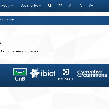
Navegar
Documentos
A-
A
A+
NAL DA UNB
s
do com a sua solicitação.