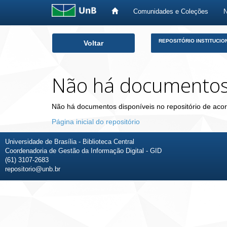
Comunidades e Coleções
Skip
REPOSITÓRIO INSTITUCIO
Voltar
navigation
Não há documento
Não há documentos disponíveis no repositório de acor
Página inicial do repositório
Universidade de Brasília - Biblioteca Central
Coordenadoria de Gestão da Informação Digital - GID
(61) 3107-2683
repositorio@unb.br