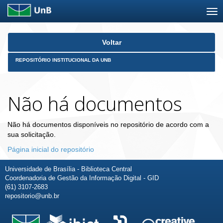
Skip
Voltar
navigation
REPOSITÓRIO INSTITUCIONAL DA UNB
Não há documentos
Não há documentos disponíveis no repositório de acordo com a
sua solicitação.
Página inicial do repositório
Universidade de Brasília - Biblioteca Central
Coordenadoria de Gestão da Informação Digital - GID
(61) 3107-2683
repositorio@unb.br