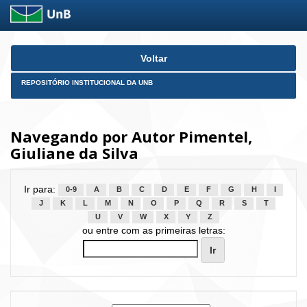
Skip
Voltar
navigation
REPOSITÓRIO INSTITUCIONAL DA UNB
Navegando por Autor Pimentel,
Giuliane da Silva
Ir para:
0-9
A
B
C
D
E
F
G
H
I
J
K
L
M
N
O
P
Q
R
S
T
U
V
W
X
Y
Z
ou entre com as primeiras letras: