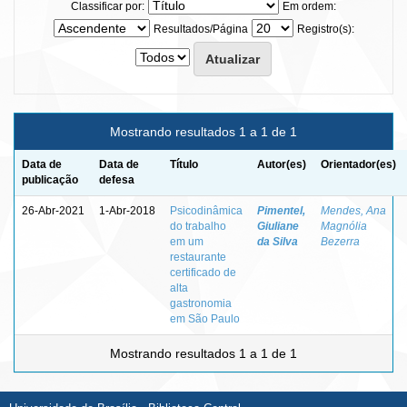
Classificar por:
Em ordem:
Resultados/Página
Registro(s):
Mostrando resultados 1 a 1 de 1
Data de
Data de
Título
Autor(es)
Orientador(es)
publicação
defesa
26-Abr-2021
1-Abr-2018
Psicodinâmica
Pimentel,
Mendes, Ana
do trabalho
Giuliane
Magnólia
em um
da Silva
Bezerra
restaurante
certificado de
alta
gastronomia
em São Paulo
Mostrando resultados 1 a 1 de 1