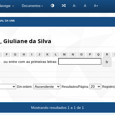
Navegar
Documentos
A-
A
A+
NAL DA UNB
 Giuliane da Silva
F
G
H
I
J
K
L
M
N
O
P
Q
R
ou entre com as primeiras letras:
Em ordem:
Resultados/Página
Registro(
Mostrando resultados 1 a 1 de 1