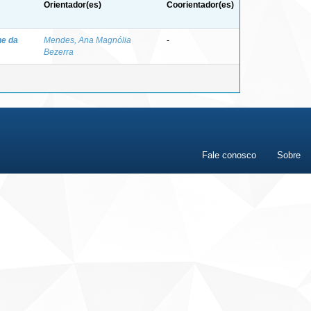
Orientador(es)
Coorientador(es)
ne da
Mendes, Ana Magnólia
-
Bezerra
Fale conosco
Sobre