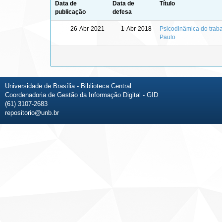
Data de
Data de
Título
publicação
defesa
26-Abr-2021
1-Abr-2018
Psicodinâmica do traba
Paulo
Universidade de Brasília - Biblioteca Central
Coordenadoria de Gestão da Informação Digital - GID
(61) 3107-2683
repositorio@unb.br