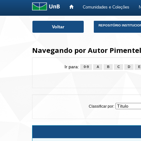
Comunidades e Coleções
Skip
REPOSITÓRIO INSTITUCIO
Voltar
navigation
Navegando por Autor Pimentel,
Ir para:
0-9
A
B
C
D
E
Classificar por: