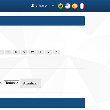
Entrar em:
S
T
U
V
W
X
Y
Z
s):