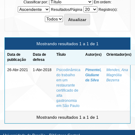
Classificar por:
Em ordem:
Resultados/Página
Registro(s):
Mostrando resultados 1 a 1 de 1
Data de
Data de
Título
Autor(es)
Orientador(es)
publicação
defesa
26-Abr-2021
1-Abr-2018
Psicodinâmica
Pimentel,
Mendes, Ana
do trabalho
Giuliane
Magnólia
em um
da Silva
Bezerra
restaurante
certificado de
alta
gastronomia
em São Paulo
Mostrando resultados 1 a 1 de 1