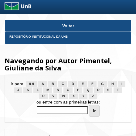
Skip
Voltar
navigation
REPOSITÓRIO INSTITUCIONAL DA UNB
Navegando por Autor Pimentel,
Giuliane da Silva
Ir para:
0-9
A
B
C
D
E
F
G
H
I
J
K
L
M
N
O
P
Q
R
S
T
U
V
W
X
Y
Z
ou entre com as primeiras letras: