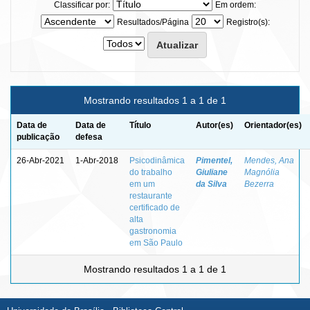
Classificar por:
Em ordem:
Resultados/Página
Registro(s):
Mostrando resultados 1 a 1 de 1
Data de
Data de
Título
Autor(es)
Orientador(es)
publicação
defesa
26-Abr-2021
1-Abr-2018
Psicodinâmica
Pimentel,
Mendes, Ana
do trabalho
Giuliane
Magnólia
em um
da Silva
Bezerra
restaurante
certificado de
alta
gastronomia
em São Paulo
Mostrando resultados 1 a 1 de 1