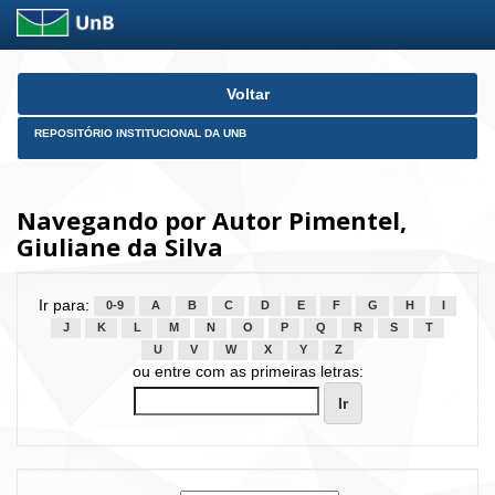
Skip
Voltar
navigation
REPOSITÓRIO INSTITUCIONAL DA UNB
Navegando por Autor Pimentel,
Giuliane da Silva
Ir para:
0-9
A
B
C
D
E
F
G
H
I
J
K
L
M
N
O
P
Q
R
S
T
U
V
W
X
Y
Z
ou entre com as primeiras letras: