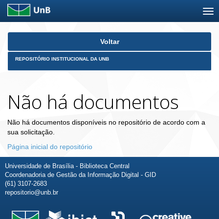
Skip
Voltar
navigation
REPOSITÓRIO INSTITUCIONAL DA UNB
Não há documentos
Não há documentos disponíveis no repositório de acordo com a
sua solicitação.
Página inicial do repositório
Universidade de Brasília - Biblioteca Central
Coordenadoria de Gestão da Informação Digital - GID
(61) 3107-2683
repositorio@unb.br