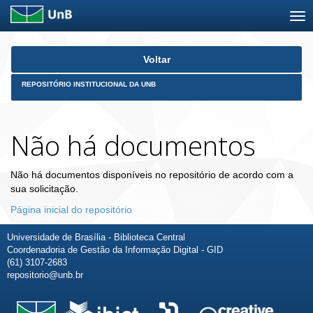
Skip
Voltar
navigation
REPOSITÓRIO INSTITUCIONAL DA UNB
Não há documentos
Não há documentos disponíveis no repositório de acordo com a
sua solicitação.
Página inicial do repositório
Universidade de Brasília - Biblioteca Central
Coordenadoria de Gestão da Informação Digital - GID
(61) 3107-2683
repositorio@unb.br