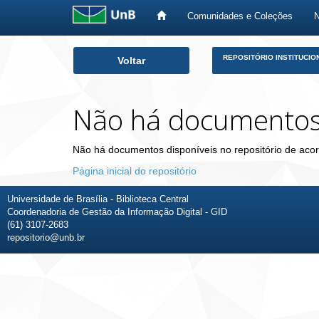
Comunidades e Coleções
Skip
REPOSITÓRIO INSTITUCIO
Voltar
navigation
Não há documento
Não há documentos disponíveis no repositório de acor
Página inicial do repositório
Universidade de Brasília - Biblioteca Central
Coordenadoria de Gestão da Informação Digital - GID
(61) 3107-2683
repositorio@unb.br