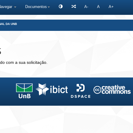
Navegar
Documentos
A-
A
A+
NAL DA UNB
s
do com a sua solicitação.