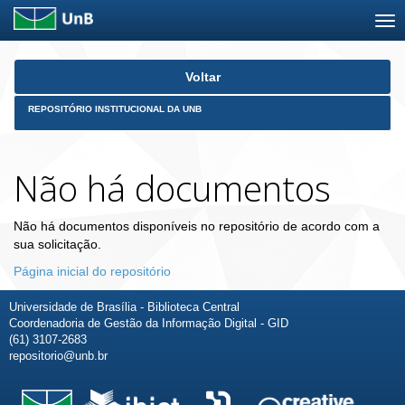
Skip
Voltar
navigation
REPOSITÓRIO INSTITUCIONAL DA UNB
Não há documentos
Não há documentos disponíveis no repositório de acordo com a
sua solicitação.
Página inicial do repositório
Universidade de Brasília - Biblioteca Central
Coordenadoria de Gestão da Informação Digital - GID
(61) 3107-2683
repositorio@unb.br