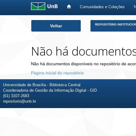
Comunidades e Coleções
Skip
REPOSITÓRIO INSTITUCIO
Voltar
navigation
Não há documento
Não há documentos disponíveis no repositório de acor
Página inicial do repositório
Universidade de Brasília - Biblioteca Central
Coordenadoria de Gestão da Informação Digital - GID
(61) 3107-2683
repositorio@unb.br