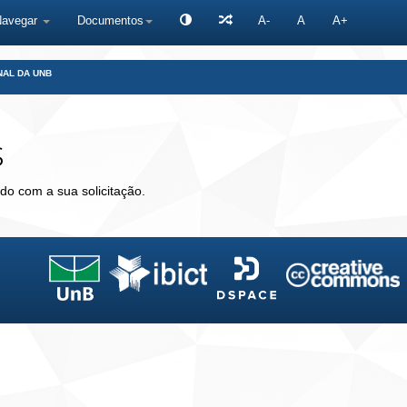
Navegar
Documentos
A-
A
A+
NAL DA UNB
s
do com a sua solicitação.