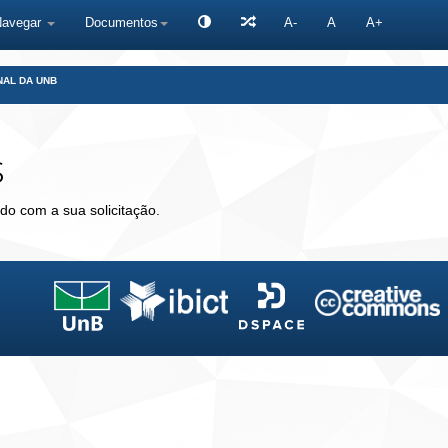
Navegar
Documentos
A-
A
A+
NAL DA UNB
s
do com a sua solicitação.