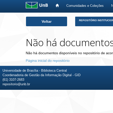
Comunidades e Coleções
Skip
REPOSITÓRIO INSTITUCIO
Voltar
navigation
Não há documento
Não há documentos disponíveis no repositório de acor
Página inicial do repositório
Universidade de Brasília - Biblioteca Central
Coordenadoria de Gestão da Informação Digital - GID
(61) 3107-2683
repositorio@unb.br