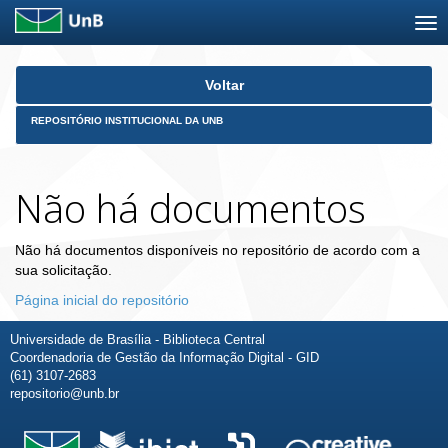
Skip
Voltar
navigation
REPOSITÓRIO INSTITUCIONAL DA UNB
Não há documentos
Não há documentos disponíveis no repositório de acordo com a
sua solicitação.
Página inicial do repositório
Universidade de Brasília - Biblioteca Central
Coordenadoria de Gestão da Informação Digital - GID
(61) 3107-2683
repositorio@unb.br