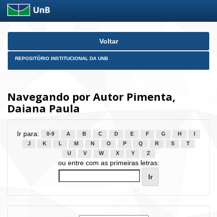
Skip
Voltar
navigation
REPOSITÓRIO INSTITUCIONAL DA UNB
Navegando por Autor Pimenta,
Daiana Paula
Ir para:
0-9
A
B
C
D
E
F
G
H
I
J
K
L
M
N
O
P
Q
R
S
T
U
V
W
X
Y
Z
ou entre com as primeiras letras: