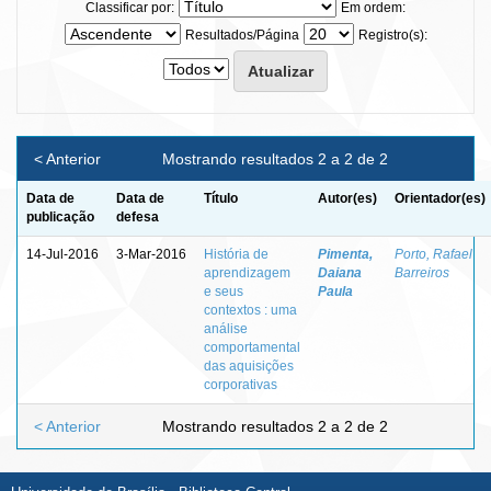
Classificar por:
Em ordem:
Resultados/Página
Registro(s):
< Anterior
Mostrando resultados 2 a 2 de 2
Data de
Data de
Título
Autor(es)
Orientador(es)
publicação
defesa
14-Jul-2016
3-Mar-2016
História de
Pimenta,
Porto, Rafael
aprendizagem
Daiana
Barreiros
e seus
Paula
contextos : uma
análise
comportamental
das aquisições
corporativas
< Anterior
Mostrando resultados 2 a 2 de 2