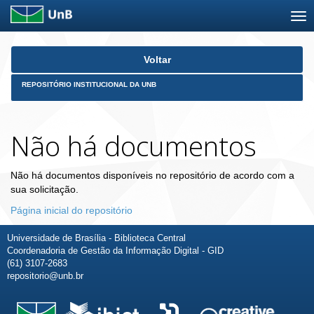
Skip
Voltar
navigation
REPOSITÓRIO INSTITUCIONAL DA UNB
Não há documentos
Não há documentos disponíveis no repositório de acordo com a
sua solicitação.
Página inicial do repositório
Universidade de Brasília - Biblioteca Central
Coordenadoria de Gestão da Informação Digital - GID
(61) 3107-2683
repositorio@unb.br