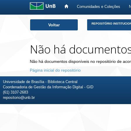
Comunidades e Coleções
Skip
REPOSITÓRIO INSTITUCIO
Voltar
navigation
Não há documento
Não há documentos disponíveis no repositório de acor
Página inicial do repositório
Universidade de Brasília - Biblioteca Central
Coordenadoria de Gestão da Informação Digital - GID
(61) 3107-2683
repositorio@unb.br