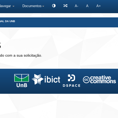
Navegar
Documentos
A-
A
A+
NAL DA UNB
s
do com a sua solicitação.