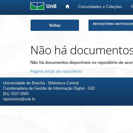
Comunidades e Coleções
Skip
REPOSITÓRIO INSTITUCIO
Voltar
navigation
Não há documento
Não há documentos disponíveis no repositório de acor
Página inicial do repositório
Universidade de Brasília - Biblioteca Central
Coordenadoria de Gestão da Informação Digital - GID
(61) 3107-2683
repositorio@unb.br