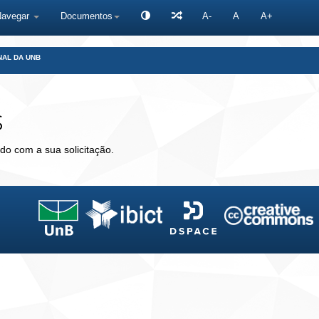
Navegar
Documentos
A-
A
A+
NAL DA UNB
s
do com a sua solicitação.