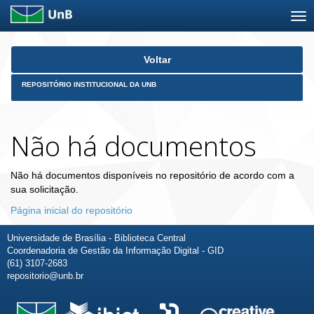
Skip
Voltar
navigation
REPOSITÓRIO INSTITUCIONAL DA UNB
Não há documentos
Não há documentos disponíveis no repositório de acordo com a
sua solicitação.
Página inicial do repositório
Universidade de Brasília - Biblioteca Central
Coordenadoria de Gestão da Informação Digital - GID
(61) 3107-2683
repositorio@unb.br