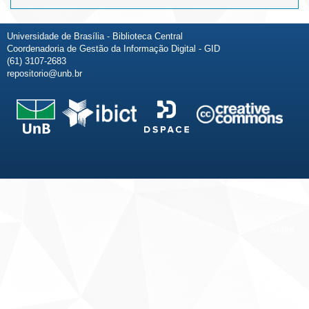
Universidade de Brasília - Biblioteca Central
Coordenadoria de Gestão da Informação Digital - GID
(61) 3107-2683
repositorio@unb.br
Fale conosco
Sobre