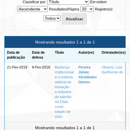
Classificar por:
Em ordem:
Resultados/Página
Registro(s):
Mostrando resultados 1 a 1 de 1
Data de
Data de
Título
Autor(es)
Orientador(es)
publicação
defesa
21-Fev-2019
9-Fev-2018
Mudança
Pereira
Oliveira, Luiz
institucional
Júnior,
Guilherme de
e o sistema
Alcebíades
setorial de
Gomes
inovação :
a indústria
do salmão
no Chile
como
estudo de
caso
Mostrando resultados 1 a 1 de 1