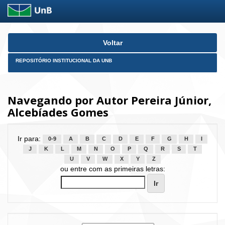
Skip
Voltar
navigation
REPOSITÓRIO INSTITUCIONAL DA UNB
Navegando por Autor Pereira Júnior,
Alcebíades Gomes
Ir para:
0-9
A
B
C
D
E
F
G
H
I
J
K
L
M
N
O
P
Q
R
S
T
U
V
W
X
Y
Z
ou entre com as primeiras letras: